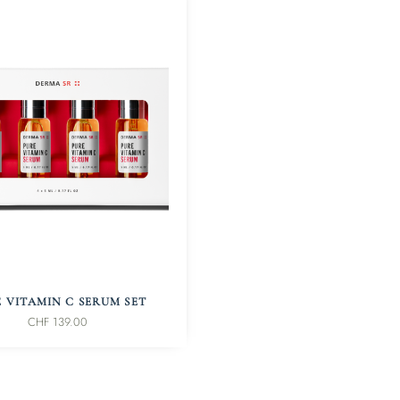
IN DEN WARENKORB
 VITAMIN C SERUM SET
CHF
139.00