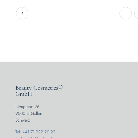
1
Beauty Cosmetics®
GmbH
Neugasse 26
9000 St.Gallen
Schweiz
Tel: +41 71 222 20 22