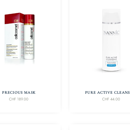
IN DEN WARENKORB
IN DEN WARENKORB
PRECIOUS MASK
PURE ACTIVE CLEANS
CHF
189.00
CHF
44.00