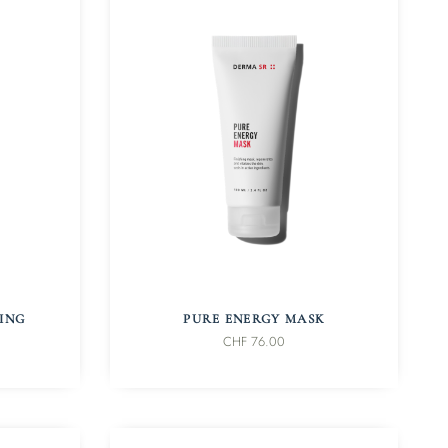
IN DEN WARENKORB
ING
PURE ENERGY MASK
CHF
76.00