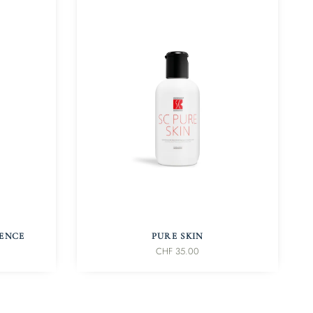
IN DEN WARENKORB
SENCE
PURE SKIN
CHF
35.00