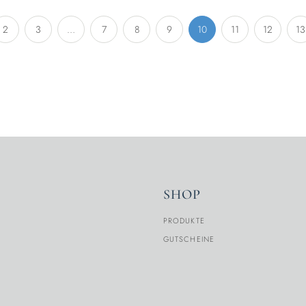
2
3
…
7
8
9
10
11
12
13
SHOP
PRODUKTE
GUTSCHEINE