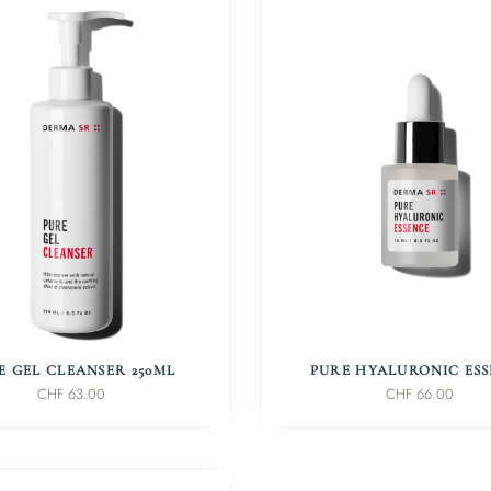
IN DEN WARENKORB
IN DEN WARENKORB
E GEL CLEANSER 250ML
PURE HYALURONIC ES
CHF
63.00
CHF
66.00