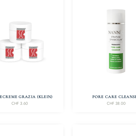
IN DEN WARENKORB
IN DEN WARENKORB
ECREME GRAZIA (KLEIN)
PORE CARE CLEANS
CHF
3.60
CHF
38.00