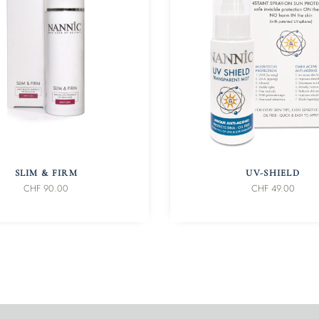
IN DEN WARENKORB
IN DEN WARENKORB
SLIM & FIRM
UV-SHIELD
CHF
90.00
CHF
49.00