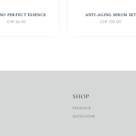
N DEN WARENKORB
IN DEN WARENKORB
NO PERFECT ESSENCE
ANTI-AGING SERUM SE
CHF
66.00
CHF
120.00
SHOP
PRODUKTE
GUTSCHEINE