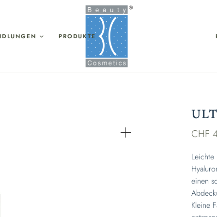
NDLUNGEN
PRODUKTE
UL
CHF
4
Leichte
Hyaluro
einen so
Abdecku
Kleine 