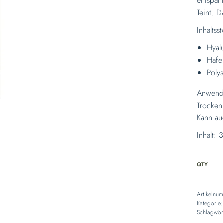
entspan
Teint. D
Inhaltsst
Hyal
Hafer
Poly
Anwendu
Trockenh
Kann au
Inhalt: 
QTY
Artikelnu
Kategorie
Schlagwör