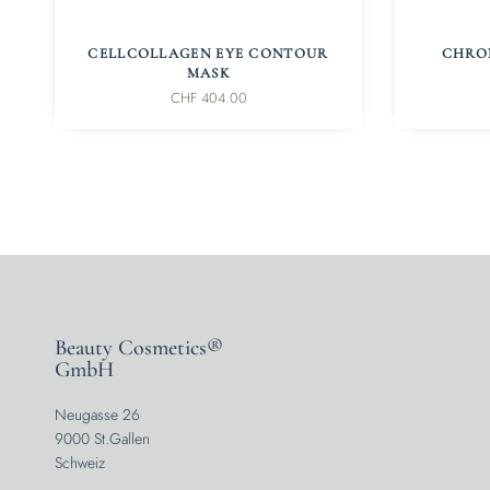
IN DEN WARENKORB
I
CELLCOLLAGEN EYE CONTOUR
CHRO
MASK
CHF
404.00
Beauty Cosmetics®
GmbH
Neugasse 26
9000 St.Gallen
Schweiz