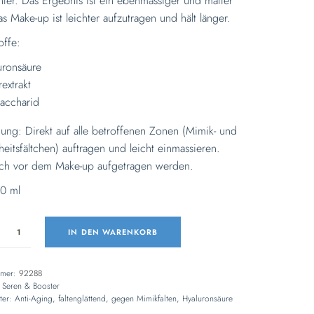
nter. Das Ergebnis ist ein ebenmässiger und matter
as Make-up ist leichter aufzutragen und hält länger.
offe:
uronsäure
extrakt
saccharid
ng: Direkt auf alle betroffenen Zonen (Mimik- und
eitsfältchen) auftragen und leicht einmassieren.
ch vor dem Make-up aufgetragen werden.
30 ml
IN DEN WARENKORB
mmer:
92288
:
Seren & Booster
ter:
Anti-Aging
,
faltenglättend
,
gegen Mimikfalten
,
Hyaluronsäure