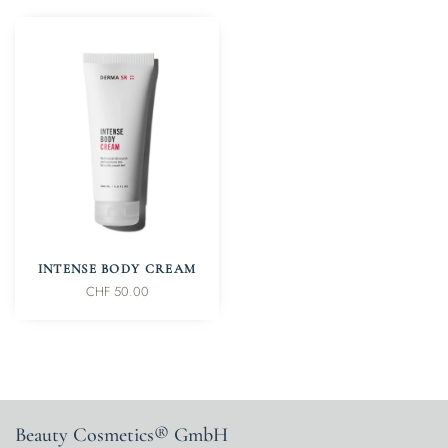
IN DEN WARENKORB
INTENSE BODY CREAM
CHF
50.00
Beauty Cosmetics® GmbH