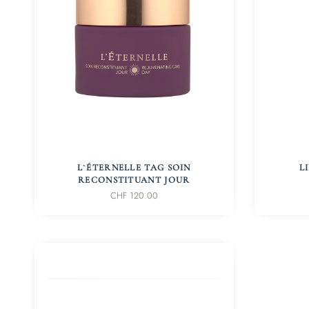
IN DEN WARENKORB
L`ÉTERNELLE TAG SOIN
L
RECONSTITUANT JOUR
CHF
120.00