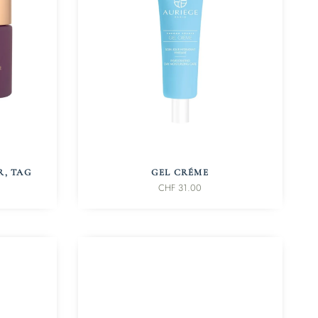
IN DEN WARENKORB
R, TAG
GEL CRÉME
CHF
31.00