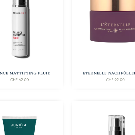
IN DEN WARENKORB
IN DEN WARENKORB
NCE MATTIFYING FLUID
ETERNELLE NACHFÜLLE
CHF
62.00
CHF
92.00