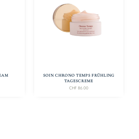
IN DEN WARENKORB
REAM
SOIN CHRONO TEMPS FRÜHLING
TAGESCREME
CHF
86.00