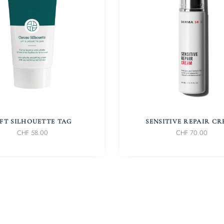
IN DEN WARENKORB
IN DEN WARENKORB
IFT SILHOUETTE TAG
SENSITIVE REPAIR C
CHF
58.00
CHF
70.00