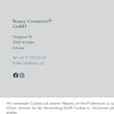
Beauty Cosmetics®
GmbH
Neugasse 26
9000 St.Gallen
Schweiz
Tel: +41 71 222 20 22
E-Mail: info@mybc.ch
Wir verwenden Cookies auf unserer Website, um Ihre Präferenzen zu sp
klicken, stimmen Sie der Verwendung ALLER Cookies zu. Sie können jedo
Beauty Cosmetics® GmbH
erteilen .