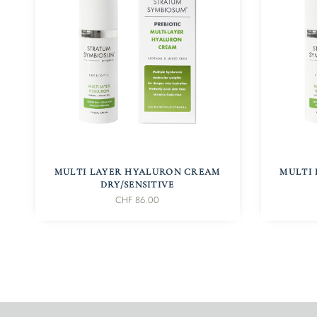
IN DEN WARENKORB
MULTI LAYER HYALURON CREAM
MULTI
DRY/SENSITIVE
CHF
86.00