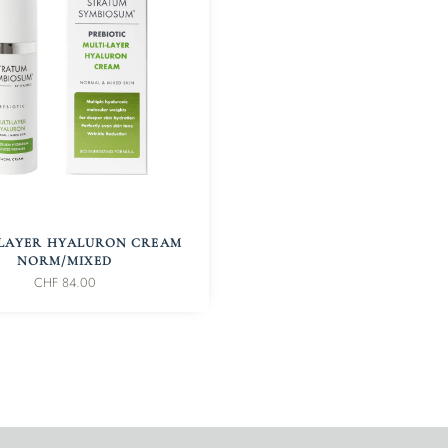
IN DEN WARENKORB
 LAYER HYALURON CREAM
NORM/MIXED
CHF
84.00