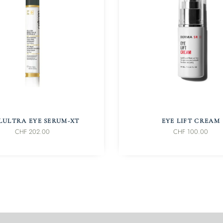
IN DEN WARENKORB
IN DEN WARENKORB
LULTRA EYE SERUM-XT
EYE LIFT CREAM
CHF
202.00
CHF
100.00