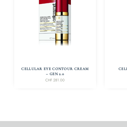
IN DEN WARENKORB
CELLULAR EYE CONTOUR CREAM
CEL
– GEN 2.0
CHF
281.00