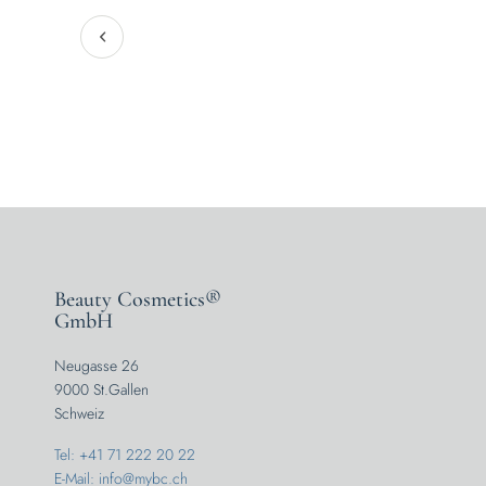
Beauty Cosmetics®
GmbH
Neugasse 26
9000 St.Gallen
Schweiz
Tel: +41 71 222 20 22
E-Mail: info@mybc.ch